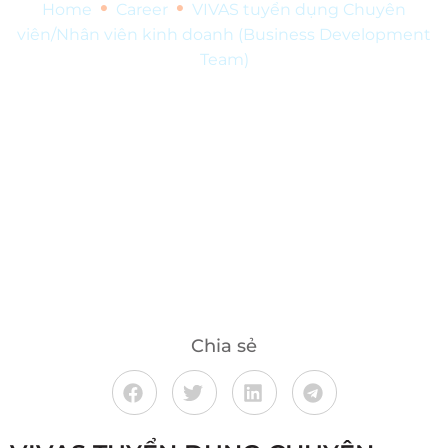
•
•
Home
Career
VIVAS tuyển dụng Chuyên
viên/Nhân viên kinh doanh (Business Development
Team)
Chia sẻ