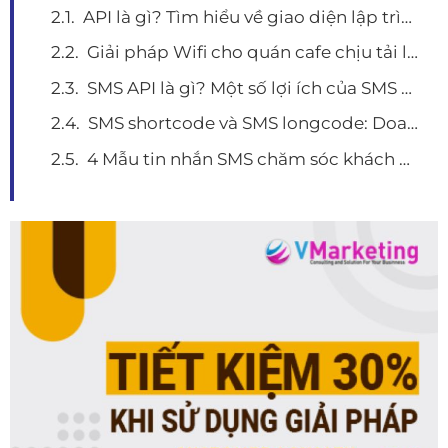
API là gì? Tìm hiểu về giao diện lập trình ứng dụng và 1 số ứng dụng thiết thực
Giải pháp Wifi cho quán cafe chịu tải lên tới 100 người dùng
SMS API là gì? Một số lợi ích của SMS API và top 5 đơn vị cung cấp SMS API chất lượng
SMS shortcode và SMS longcode: Doanh nghiệp phù hợp với loại hình nào?
4 Mẫu tin nhắn SMS chăm sóc khách hàng hay nhất hiện nay