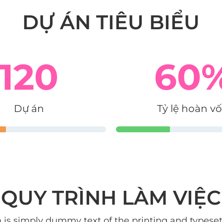
DỰ ÁN TIÊU BIỂU
120
60
Dự án
Tỷ lệ hoàn v
QUY TRÌNH LÀM VIỆC
is simply dummy text of the printing and typesett