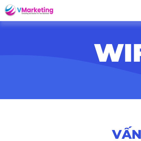
WI
VẤN