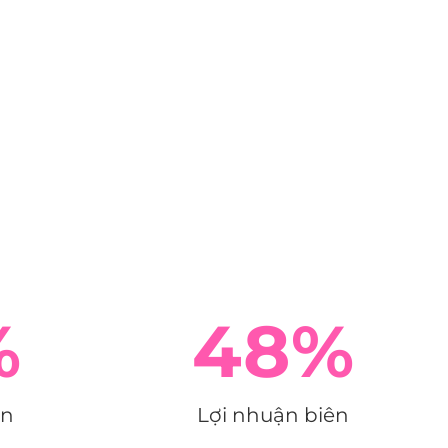
%
48
%
ốn
Lợi nhuận biên