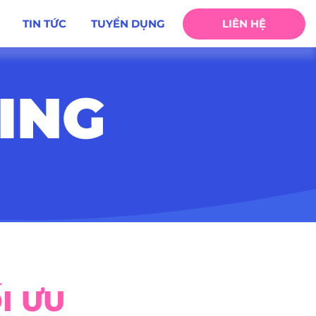
TIN TỨC
TUYỂN DỤNG
LIÊN HỆ
ING
I ƯU