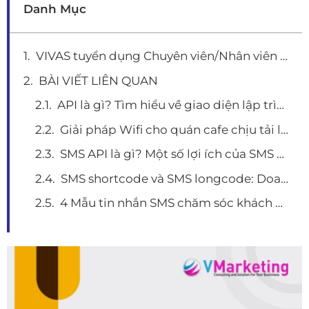
Danh Mục
VIVAS tuyển dụng Chuyên viên/Nhân viên Digital Marketing (Digital Marketing Specialist/Executive)
BÀI VIẾT LIÊN QUAN
API là gì? Tìm hiểu về giao diện lập trình ứng dụng và 1 số ứng dụng thiết thực
Giải pháp Wifi cho quán cafe chịu tải lên tới 100 người dùng
SMS API là gì? Một số lợi ích của SMS API và top 5 đơn vị cung cấp SMS API chất lượng
SMS shortcode và SMS longcode: Doanh nghiệp phù hợp với loại hình nào?
4 Mẫu tin nhắn SMS chăm sóc khách hàng hay nhất hiện nay