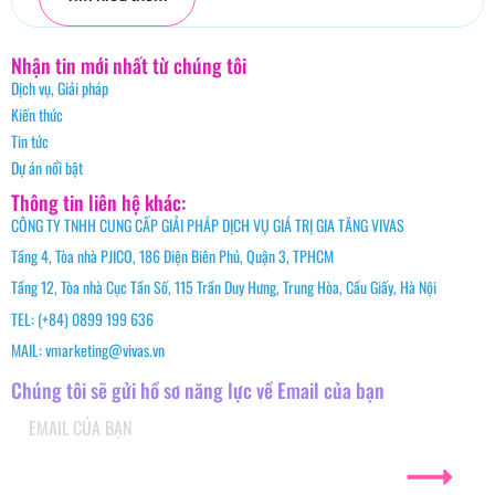
Nhận tin mới nhất từ chúng tôi
Dịch vụ, Giải pháp
Kiến thức
Tin tức
Dự án nổi bật
Thông tin liên hệ khác:
CÔNG TY TNHH CUNG CẤP GIẢI PHÁP DỊCH VỤ GIÁ TRỊ GIA TĂNG VIVAS
Tầng 4, Tòa nhà PJICO, 186 Điện Biên Phủ, Quận 3, TPHCM
Tầng 12, Tòa nhà Cục Tần Số, 115 Trần Duy Hưng, Trung Hòa, Cầu Giấy, Hà Nội
TEL: (+84) 0899 199 636
MAIL: vmarketing@vivas.vn
Chúng tôi sẽ gửi hồ sơ năng lực về Email của bạn