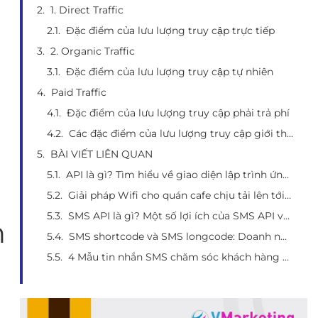
1. Direct Traffic
Đặc điểm của lưu lượng truy cập trực tiếp
2. Organic Traffic
Đặc điểm của lưu lượng truy cập tự nhiên
Paid Traffic
Đặc điểm của lưu lượng truy cập phải trả phí
Các đặc điểm của lưu lượng truy cập giới thiệu
BÀI VIẾT LIÊN QUAN
API là gì? Tìm hiểu về giao diện lập trình ứng dụng và 1 số ứng dụng thiết thực
Giải pháp Wifi cho quán cafe chịu tải lên tới 100 người dùng
SMS API là gì? Một số lợi ích của SMS API và top 5 đơn vị cung cấp SMS API chất lượng
n
SMS shortcode và SMS longcode: Doanh nghiệp phù hợp với loại hình nào?
4 Mẫu tin nhắn SMS chăm sóc khách hàng hay nhất hiện nay