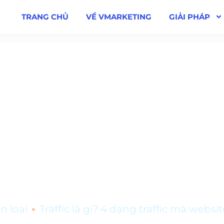
TRANG CHỦ
VỀ VMARKETING
GIẢI PHÁP
4 dạng traffic mà websi
•
n loại
Traffic là gì? 4 dạng traffic mà web