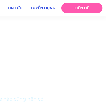
TIN TỨC
TUYỂN DỤNG
LIÊN HỆ
te nào cũng nên có
site nào cũng nên có