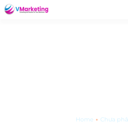
Traffic là gì? 
•
Home
Chưa phâ