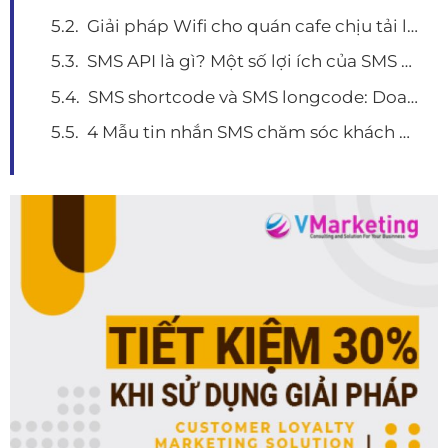
Giải pháp Wifi cho quán cafe chịu tải lên tới 100 người dùng
SMS API là gì? Một số lợi ích của SMS API và top 5 đơn vị cung cấp SMS API chất lượng
SMS shortcode và SMS longcode: Doanh nghiệp phù hợp với loại hình nào?
4 Mẫu tin nhắn SMS chăm sóc khách hàng hay nhất hiện nay