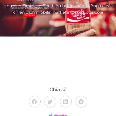
•
•
Home
Tin tức
Tìm hiểu bí kíp thành công từ các
chiến dịch mobile marketing của Coca Cola
Chia sẻ