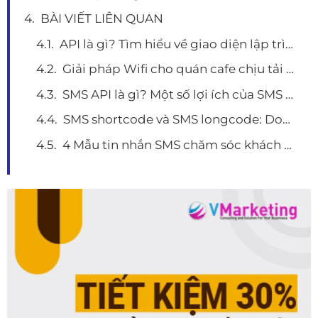
BÀI VIẾT LIÊN QUAN
API là gì? Tìm hiểu về giao diện lập trình ứng dụng và 1 số ứng dụng thiết thực
Giải pháp Wifi cho quán cafe chịu tải lên tới 100 người dùng
SMS API là gì? Một số lợi ích của SMS API và top 5 đơn vị cung cấp SMS API chất lượng
SMS shortcode và SMS longcode: Doanh nghiệp phù hợp với loại hình nào?
4 Mẫu tin nhắn SMS chăm sóc khách hàng hay nhất hiện nay