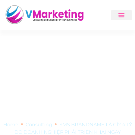
•
•
Home
Consulting
SMS BRANDNAME LÀ GÌ? 4 LÝ
DO DOANH NGHIỆP PHẢI TRIỂN KHAI NGAY