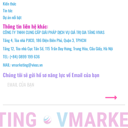
Kiến thức
Tin tức
Dự án nổi bật
Thông tin liên hệ khác:
CÔNG TY TNHH CUNG CẤP GIẢI PHÁP DỊCH VỤ GIÁ TRỊ GIA TĂNG VIVAS
Tầng 4, Tòa nhà PJICO, 186 Điện Biên Phủ, Quận 3, TPHCM
Tầng 12, Tòa nhà Cục Tần Số, 115 Trần Duy Hưng, Trung Hòa, Cầu Giấy, Hà Nội
TEL: (+84) 0899 199 636
MAIL: vmarketing@vivas.vn
Chúng tôi sẽ gửi hồ sơ năng lực về Email của bạn