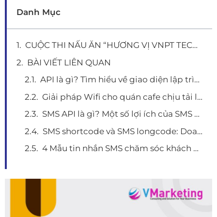
Danh Mục
CUỘC THI NẤU ĂN “HƯƠNG VỊ VNPT TECHNOLOGY MIỀN NAM” CHÀO MỪNG NGÀY PHỤ NỮ VIỆT NAM 2022
BÀI VIẾT LIÊN QUAN
API là gì? Tìm hiểu về giao diện lập trình ứng dụng và 1 số ứng dụng thiết thực
Giải pháp Wifi cho quán cafe chịu tải lên tới 100 người dùng
SMS API là gì? Một số lợi ích của SMS API và top 5 đơn vị cung cấp SMS API chất lượng
SMS shortcode và SMS longcode: Doanh nghiệp phù hợp với loại hình nào?
4 Mẫu tin nhắn SMS chăm sóc khách hàng hay nhất hiện nay