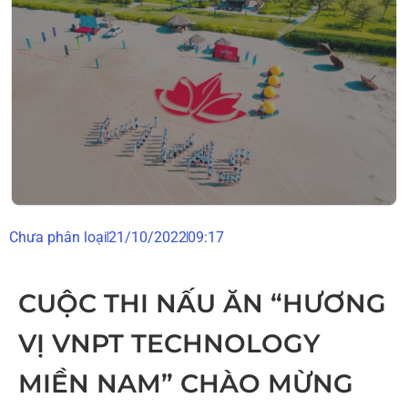
Chưa phân loại
21/10/2022
09:17
CUỘC THI NẤU ĂN “HƯƠNG
VỊ VNPT TECHNOLOGY
MIỀN NAM” CHÀO MỪNG