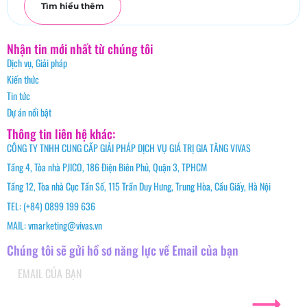
Tìm hiểu thêm
Nhận tin mới nhất từ chúng tôi
Dịch vụ, Giải pháp
Kiến thức
Tin tức
Dự án nổi bật
Thông tin liên hệ khác:
CÔNG TY TNHH CUNG CẤP GIẢI PHÁP DỊCH VỤ GIÁ TRỊ GIA TĂNG VIVAS
Tầng 4, Tòa nhà PJICO, 186 Điện Biên Phủ, Quận 3, TPHCM
Tầng 12, Tòa nhà Cục Tần Số, 115 Trần Duy Hưng, Trung Hòa, Cầu Giấy, Hà Nội
TEL: (+84) 0899 199 636
MAIL: vmarketing@vivas.vn
Chúng tôi sẽ gửi hồ sơ năng lực về Email của bạn