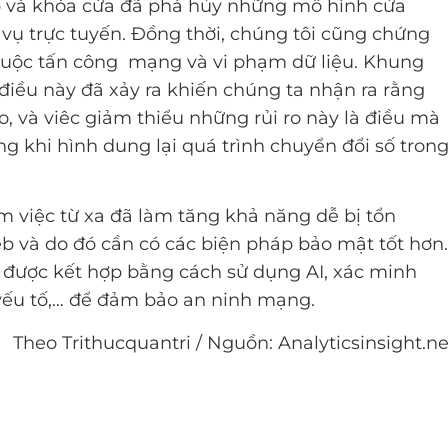
 lập và khóa cửa đã phá hủy những mô hình cửa
vụ trực tuyến. Đồng thời, chúng tôi cũng chứng
 cuộc tấn công mạng và vi phạm dữ liệu. Khung
 điều này đã xảy ra khiến chúng ta nhận ra rằng
o, và viêc giảm thiểu những rủi ro này là điều mà
g khi hình dung lại quá trình chuyển đổi số tron
àm việc từ xa đã làm tăng khả năng dễ bị tổn
eb và do đó cần có các biện pháp bảo mật tốt hơn.
được kết hợp bằng cách sử dụng AI, xác minh
i yếu tố,… để đảm bảo an ninh mạng.
Theo Trithucquantri / Nguồn: Analyticsinsight.ne