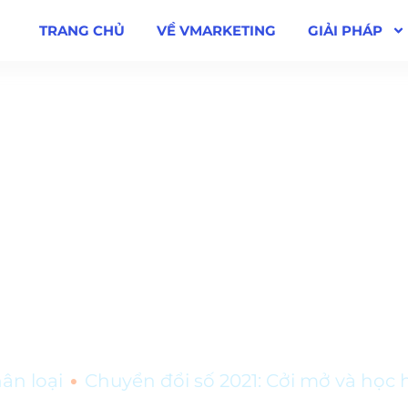
TRANG CHỦ
VỀ VMARKETING
GIẢI PHÁP
2021: Cởi mở và học 
•
ân loại
Chuyển đổi số 2021: Cởi mở và học