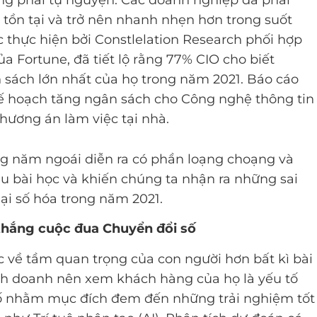
ông phải tự nguyện. Các doanh nghiệp đã phải
tồn tại và trở nên nhanh nhẹn hơn trong suốt
thực hiện bởi Constlelation Research phối hợp
a Fortune, đã tiết lộ rằng 77% CIO cho biết
 sách lớn nhất của họ trong năm 2021. Báo cáo
kế hoạch tăng ngân sách cho Công nghệ thông tin
hương án làm việc tại nhà.
ng năm ngoái diễn ra có phần loạng choạng và
u bài học và khiến chúng ta nhận ra những sai
lại số hóa trong năm 2021.
thắng cuộc đua Chuyển đổi số
c về tầm quan trọng của con người hơn bất kì bài
nh doanh nên xem khách hàng của họ là yếu tố
số nhằm mục đích đem đến những trải nghiệm tốt