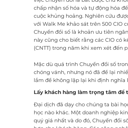
việc chuyển đổi là bắt buộc chứ kh
chấp nhận số hóa và tự động hóa để 
cuộc khủng hoảng. Nghiên cứu được 
với Walk Me khảo sát trên 500 CIO củ
Chuyển đổi số là khoản ưu tiên ngân
này cũng cho biết rằng các CIO có 
(CNTT) trong năm khi xem xét đến p
Mặc dù quá trình Chuyển đổi số tro
chóng vánh, nhưng nó đã để lại nhiề
lầm để không lặp lại khi định nghĩa 
Lấy khách hàng làm trọng tâm để 
Đại dịch đã dạy cho chúng ta bài họ
học nào khác. Một doanh nghiệp ki
quý giá nhất và do đó, Chuyển đổi 