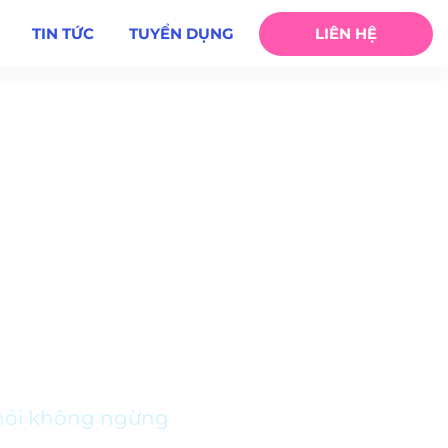
TIN TỨC
TUYỂN DỤNG
LIÊN HỆ
hỏi không ngừng
 hỏi không ngừng