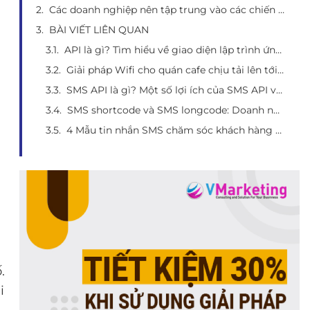
Các doanh nghiệp nên tập trung vào các chiến lược tốt hơn để chuyển đổi số trong những năm tới, và không ngần ngại rút kinh nghiệm từ những sai lầm.
BÀI VIẾT LIÊN QUAN
API là gì? Tìm hiểu về giao diện lập trình ứng dụng và 1 số ứng dụng thiết thực
Giải pháp Wifi cho quán cafe chịu tải lên tới 100 người dùng
SMS API là gì? Một số lợi ích của SMS API và top 5 đơn vị cung cấp SMS API chất lượng
SMS shortcode và SMS longcode: Doanh nghiệp phù hợp với loại hình nào?
4 Mẫu tin nhắn SMS chăm sóc khách hàng hay nhất hiện nay
.
i