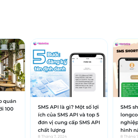
ho quán
SMS API là gì? Một số lợi
SMS sh
ới 100
ích của SMS API và top 5
longco
đơn vị cung cấp SMS API
nghiệp
chất lượng
hình n
8 Tháng 7, 2024
8 Tháng 7