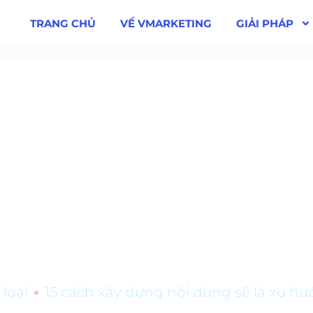
TRANG CHỦ
VỀ VMARKETING
GIẢI PHÁP
nội dung sẽ là xu hư
•
loại
15 cách xây dựng nội dung sẽ là xu h