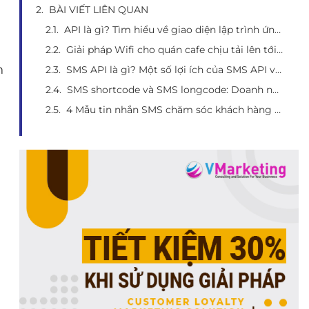
BÀI VIẾT LIÊN QUAN
API là gì? Tìm hiểu về giao diện lập trình ứng dụng và 1 số ứng dụng thiết thực
Giải pháp Wifi cho quán cafe chịu tải lên tới 100 người dùng
n
SMS API là gì? Một số lợi ích của SMS API và top 5 đơn vị cung cấp SMS API chất lượng
SMS shortcode và SMS longcode: Doanh nghiệp phù hợp với loại hình nào?
4 Mẫu tin nhắn SMS chăm sóc khách hàng hay nhất hiện nay