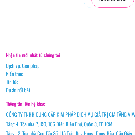
Nhận tin mới nhất từ chúng tôi
Dịch vụ, Giải pháp
Kiến thức
Tin tức
Dự án nổi bật
Thông tin liên hệ khác:
CÔNG TY TNHH CUNG CẤP GIẢI PHÁP DỊCH VỤ GIÁ TRỊ GIA TĂNG VIV
Tầng 4, Tòa nhà PJICO, 186 Điện Biên Phủ, Quận 3, TPHCM
Tầng 12, Tòa nhà Cục Tần Số, 115 Trần Duy Hưng, Trung Hòa, Cầu Giấy,