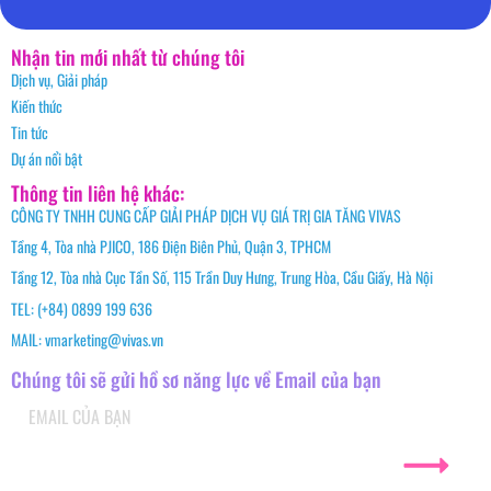
Nhận tin mới nhất từ chúng tôi
Dịch vụ, Giải pháp
Kiến thức
Tin tức
Dự án nổi bật
Thông tin liên hệ khác:
CÔNG TY TNHH CUNG CẤP GIẢI PHÁP DỊCH VỤ GIÁ TRỊ GIA TĂNG VIVAS
Tầng 4, Tòa nhà PJICO, 186 Điện Biên Phủ, Quận 3, TPHCM
Tầng 12, Tòa nhà Cục Tần Số, 115 Trần Duy Hưng, Trung Hòa, Cầu Giấy, Hà Nội
TEL: (+84) 0899 199 636
MAIL: vmarketing@vivas.vn
Chúng tôi sẽ gửi hồ sơ năng lực về Email của bạn