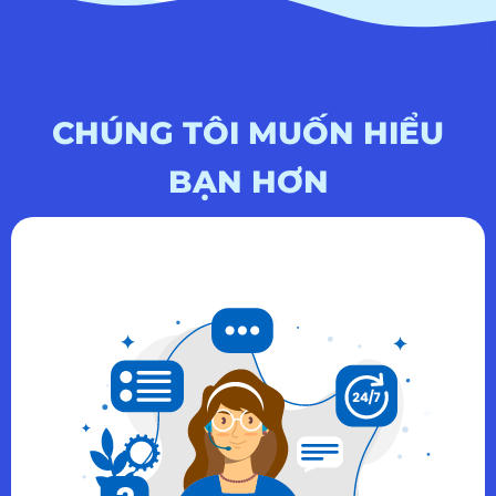
CHÚNG TÔI MUỐN HIỂU
BẠN HƠN